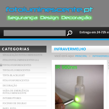
Entrega em 24-72h e
CATEGORIAS
INFRAVERMELHO
SINALIZAÇÃO FOTOLUMINESCENTE
VOCÊ ESTÁ AQUI:
PRINCIPAL
>
INFRAVERMEL
FITAS FOTOLUMINESCENTES LLL
TINTAS FOSFORESCENTES
TINTAS FLUORESCENTES
TINTA BLACKLIGHT
FITAS FOSFORESCENTES
DECORAÇÃO
SAÍDA DE EMERGÊNCIA
FOTOLUMINESCENTE
INTERRUPTORES
FOCINHO DE DEGRAU
PAPEL FOTO