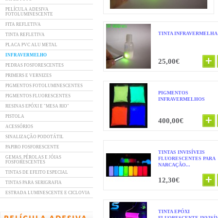
PELÍCULA ADESIVA
FOTOLUMINESCENTE
FITA REFLETIVA
TINTA INFRAVERMELHA
TINTA REFLETIVA
PLACA PVC ALU METAL
INFRAVERMELHO
25,00€
PEDRAS FOSFORESCENTES
PRIMERS E VERNIZES
PIGMENTOS FOTOLUMINESCENTES
PIGMENTOS
PIGMENTOS FLUORESCENTES
INFRAVERMELHOS
RESINAS EPÓXI E "MESA RIO"
PISTOLA
400,00€
ACESSÓRIOS
SINALIZAÇÃO PODOTÁTIL
PAPIRO FOSFORESCENTE
TINTAS INVISÍVEIS
GEMAS, PÉROLAS E JÓIAS
FLUORESCENTES PARA
FOSFORESCENTES
NARCAÇÃO...
TINTAS DE EFEITO ESPECIAL
12,30€
TINTAS PARA SERIGRAFIA
ESTRADA LUMINESCENTE E CICLOVIA
TINTA EPÓXI
FLUORESCENTE INVISÍ