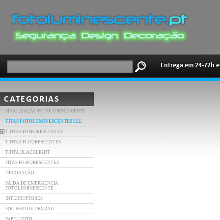
Entrega em 24-72h e
CATEGORIAS
SINALIZAÇÃO FOTOLUMINESCENTE
FITAS FOTOLUMINESCENTES LLL
TINTAS FOSFORESCENTES
TINTAS FLUORESCENTES
TINTA BLACKLIGHT
FITAS FOSFORESCENTES
DECORAÇÃO
SAÍDA DE EMERGÊNCIA
FOTOLUMINESCENTE
INTERRUPTORES
FOCINHO DE DEGRAU
PAPEL FOTO