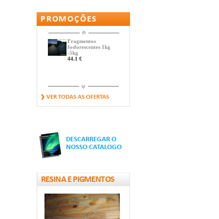
PROMOÇÕES
Fragmentos
fosforescentes 1kg
-5kg
44.1 €
REFLETOR DE
VER TODAS AS OFERTAS
ESTRADA (OLHO
DE...
14.7 €
DESCARREGAR O
Fita fosfo-
NOSSO CATALOGO
retrorrefletiva
12.31 €
RESINA E PIGMENTOS
Pequenos Seixos
fosforescentes
9.9 €