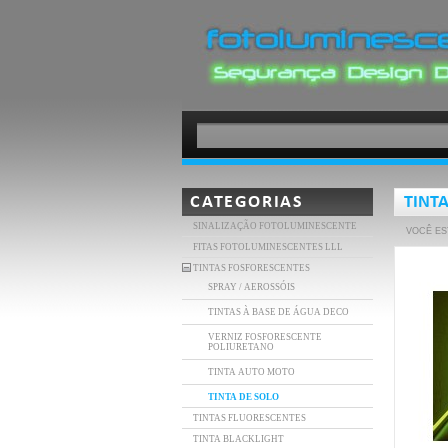
CATEGORIAS
TINTA
SINALIZAÇÃO FOTOLUMINESCENTE
VOCÊ ES
FITAS FOTOLUMINESCENTES LLL
TINTAS FOSFORESCENTES
SPRAY / AEROSSÓIS
TINTAS À BASE DE ÁGUA DECO
VERNIZ FOSFORESCENTE
POLIURETANO
TINTA AUTO MOTO
TINTA DE SOLO
TINTAS FLUORESCENTES
TINTA BLACKLIGHT