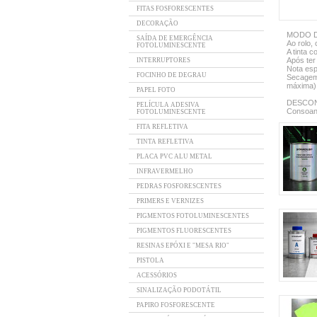
FITAS FOSFORESCENTES
DECORAÇÃO
MODO D
SAÍDA DE EMERGÊNCIA
Ao rolo, 
FOTOLUMINESCENTE
A tinta 
Após ter
INTERRUPTORES
Nota esp
FOCINHO DE DEGRAU
Secagem:
máxima)
PAPEL FOTO
DESCO
PELÍCULA ADESIVA
Consoant
FOTOLUMINESCENTE
FITA REFLETIVA
TINTA REFLETIVA
PLACA PVC ALU METAL
INFRAVERMELHO
PEDRAS FOSFORESCENTES
PRIMERS E VERNIZES
PIGMENTOS FOTOLUMINESCENTES
PIGMENTOS FLUORESCENTES
RESINAS EPÓXI E "MESA RIO"
PISTOLA
ACESSÓRIOS
SINALIZAÇÃO PODOTÁTIL
PAPIRO FOSFORESCENTE