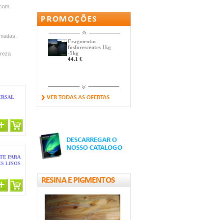
 com
PROMOÇÕES
amadas.
Fragmentos
fosforescentes 1kg
-5kg
ureza
44.1 €
REFLETOR DE
ERSAL
VER TODAS AS OFERTAS
ESTRADA (OLHO
DE...
14.7 €
DESCARREGAR O
Fita fosfo-
NOSSO CATALOGO
retrorrefletiva
12.31 €
TE PARA
S LISOS
RESINA E PIGMENTOS
Pequenos Seixos
fosforescentes
9.9 €