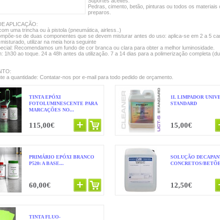
Suportes aceites:
Pedras, cimento, betão, pinturas ou todos os materiais
preparos.
E APLICAÇÃO:
com uma trincha ou à pistola (pneumática, airless..)
compõe-se de duas componentes que se devem misturar antes do uso: aplica-se em 2 a 5 c
 misturado, utilizar na meia hora seguinte
ecial: Recomendamos um fundo de cor branca ou clara para obter a melhor luminosidade.
 1h30 ao toque. 24 a 48h antes da utilização. 7 a 14 dias para a polimerização completa (d
NTO:
e a quantidade: Contatar-nos por e-mail para todo pedido de orçamento.
TINTA EPÓXI
1L LIMPADOR UNIV
FOTOLUMINESCENTE PARA
STANDARD
MARCAÇÕES NO...
115,00€
15,00€
PRIMÁRIO EPÓXI BRANCO
SOLUÇÃO DECAPAN
P520: A BASE...
CONCRETOS/BETÕE
60,00€
12,50€
TINTA FLUO-