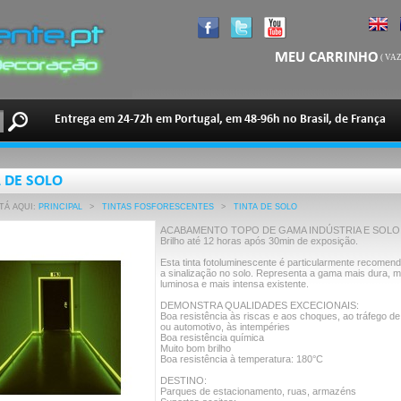
MEU CARRINHO
(
VAZ
Entrega em 24-72h em Portugal, em 48-96h no Brasil, de França
 DE SOLO
TÁ AQUI:
PRINCIPAL
>
TINTAS FOSFORESCENTES
>
TINTA DE SOLO
ACABAMENTO TOPO DE GAMA INDÚSTRIA E SOLO
Brilho até 12 horas após 30min de exposição.
Esta tinta fotoluminescente é particularmente recomen
a sinalização no solo. Representa a gama mais dura, m
luminosa e mais intensa existente.
DEMONSTRA QUALIDADES EXCECIONAIS:
Boa resistência às riscas e aos choques, ao tráfego d
ou automotivo, às intempéries
Boa resistência química
Muito bom brilho
Boa resistência à temperatura: 180°C
DESTINO:
Parques de estacionamento, ruas, armazéns