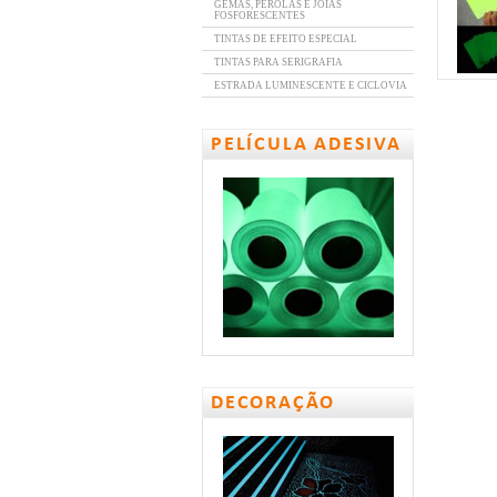
GEMAS, PÉROLAS E JÓIAS
FOSFORESCENTES
TINTAS DE EFEITO ESPECIAL
TINTAS PARA SERIGRAFIA
ESTRADA LUMINESCENTE E CICLOVIA
PELÍCULA ADESIVA
DECORAÇÃO