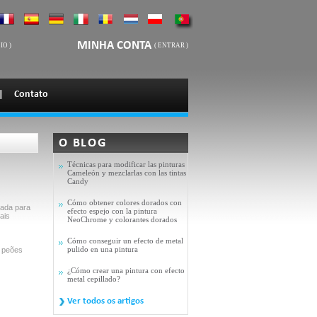
MINHA CONTA
IO
)
(
ENTRAR
)
|
Contato
O BLOG
Técnicas para modificar las pinturas
Cameleón y mezclarlas con las tintas
Candy
Cómo obtener colores dorados con
dada para
efecto espejo con la pintura
ais
NeoChrome y colorantes dorados
Cómo conseguir un efecto de metal
pulido en una pintura
e peões
¿Cómo crear una pintura con efecto
metal cepillado?
Ver todos os artigos