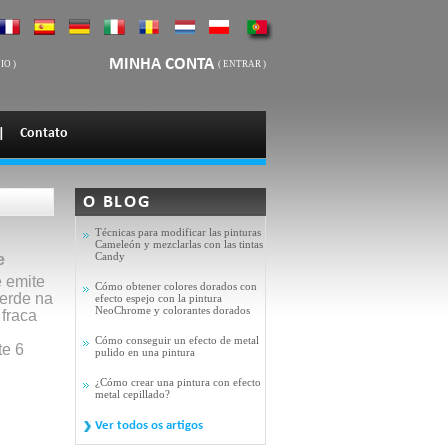
MINHA CONTA
IO
)
(
ENTRAR
)
|
Contato
O BLOG
Técnicas para modificar las pinturas
Cameleón y mezclarlas con las tintas
Candy
e
e emite
Cómo obtener colores dorados con
erde na
efecto espejo con la pintura
NeoChrome y colorantes dorados
 fraca
Cómo conseguir un efecto de metal
te 6
pulido en una pintura
¿Cómo crear una pintura con efecto
metal cepillado?
Ver todos os artigos