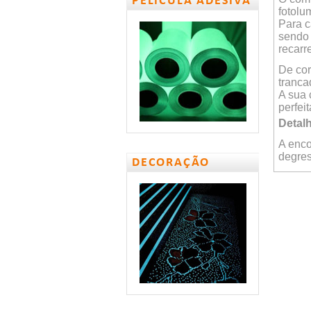
PELÍCULA ADESIVA
fotolu
Para c
sendo 
recarr
De cor
tranca
A sua 
perfei
Detalh
A enco
degres
DECORAÇÃO