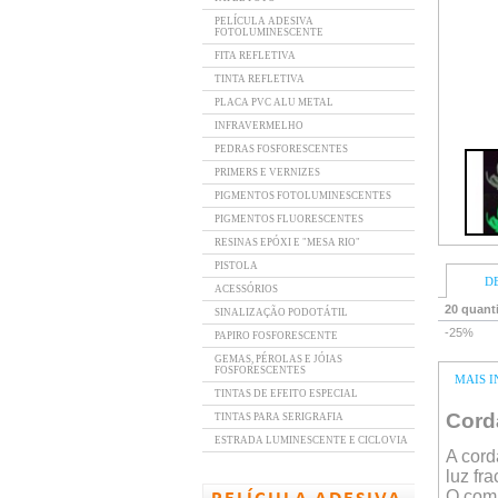
PELÍCULA ADESIVA
FOTOLUMINESCENTE
FITA REFLETIVA
TINTA REFLETIVA
PLACA PVC ALU METAL
INFRAVERMELHO
PEDRAS FOSFORESCENTES
PRIMERS E VERNIZES
PIGMENTOS FOTOLUMINESCENTES
PIGMENTOS FLUORESCENTES
RESINAS EPÓXI E "MESA RIO"
PISTOLA
D
ACESSÓRIOS
20 quant
SINALIZAÇÃO PODOTÁTIL
-25%
PAPIRO FOSFORESCENTE
GEMAS, PÉROLAS E JÓIAS
FOSFORESCENTES
MAIS 
TINTAS DE EFEITO ESPECIAL
Cord
TINTAS PARA SERIGRAFIA
ESTRADA LUMINESCENTE E CICLOVIA
A cord
luz fr
O comp