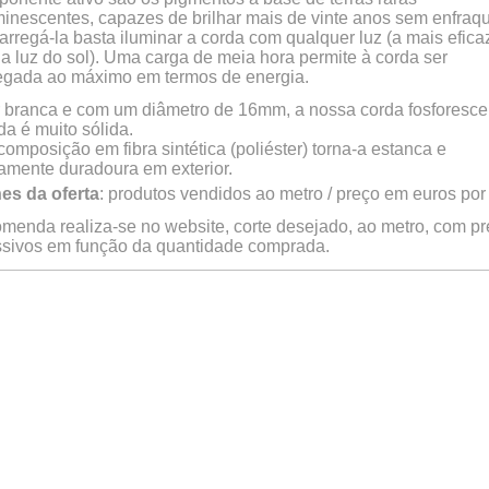
minescentes, capazes de brilhar mais de vinte anos sem enfraqu
arregá-la basta iluminar a corda com qualquer luz (a mais efica
a luz do sol). Uma carga de meia hora permite à corda ser
egada ao máximo em termos de energia.
 branca e com um diâmetro de 16mm, a nossa corda fosforesce
da é muito sólida.
composição em fibra sintética (poliéster) torna-a estanca e
tamente duradoura em exterior.
es da oferta
: produtos vendidos ao metro / preço em euros por
menda realiza-se no website, corte desejado, ao metro, com p
sivos em função da quantidade comprada.