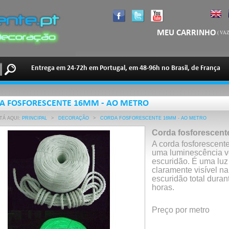
MEU CARRINHO
(
VAZ
Entrega em 24-72h em Portugal, em 48-96h no Brasil, de França
A FOSFORESCENTE 16MM - AO METRO
TÁ AQUI:
PRINCIPAL
>
DECORAÇÃO
>
CORDA FOSFORESCENTE 16MM - AO METRO
Corda fosforescent
A corda fosforescent
uma luminescência v
escuridão. É uma luz
claramente visível na
escuridão total duran
horas.
Preço por metro