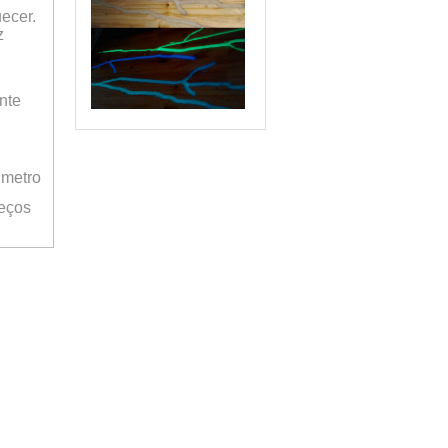
ecer.
z
nte
 metro
reços