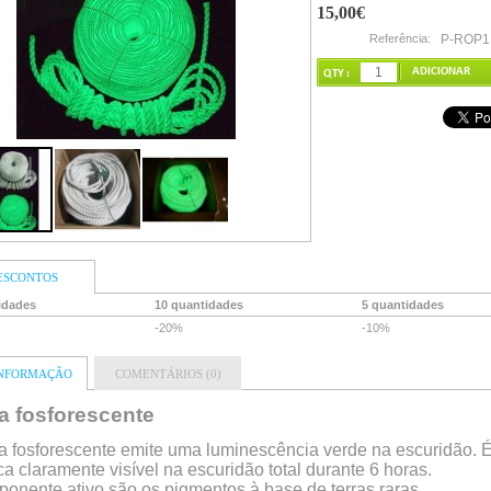
15,00€
Referência:
P-ROP1
QTY :
ESCONTOS
idades
10 quantidades
5 quantidades
-20%
-10%
INFORMAÇÃO
COMENTÁRIOS (0)
a fosforescente
a fosforescente emite uma luminescência verde na escuridão. 
aca claramente visível na escuridão total durante 6 horas.
onente ativo são os pigmentos à base de terras raras