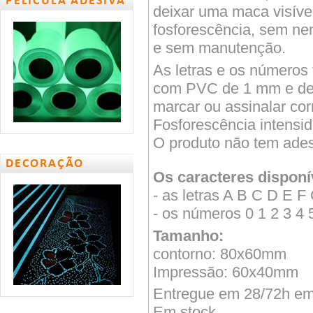
PELÍCULA ADESIVA
deixar uma maca visíve
fosforescência, sem nen
e sem manutenção.
As letras e os números 
com PVC de 1 mm e des
marcar ou assinalar corr
Fosforescência intensi
O produto não tem ades
DECORAÇÃO
Os caracteres disponí
- as letras A B C D E F
- os números 0 1 2 3 4 
Tamanho:
contorno: 80x60mm
Impressão: 60x40mm
Entregue em 28/72h em 
Em stock.