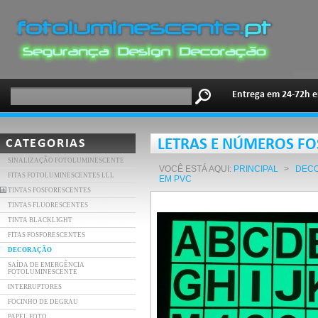
Entrega em 24-72h e
CATEGORIAS
LETRAS E NÚMEROS FO
SINALIZAÇÃO FOTOLUMINESCENTE
VOCÊ ESTÁ AQUI:
PRINCIPAL
>
DEC
FITAS FOTOLUMINESCENTES LLL
EM PVC
TINTAS FOSFORESCENTES
TINTAS FLUORESCENTES
TINTA BLACKLIGHT
FITAS FOSFORESCENTES
DECORAÇÃO
SAÍDA DE EMERGÊNCIA
FOTOLUMINESCENTE
INTERRUPTORES
FOCINHO DE DEGRAU
PAPEL FOTO