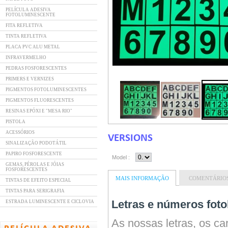
PELÍCULA ADESIVA
FOTOLUMINESCENTE
FITA REFLETIVA
TINTA REFLETIVA
PLACA PVC ALU METAL
INFRAVERMELHO
PEDRAS FOSFORESCENTES
PRIMERS E VERNIZES
PIGMENTOS FOTOLUMINESCENTES
PIGMENTOS FLUORESCENTES
RESINAS EPÓXI E "MESA RIO"
PISTOLA
ACESSÓRIOS
VERSIONS
SINALIZAÇÃO PODOTÁTIL
PAPIRO FOSFORESCENTE
Model :
GEMAS, PÉROLAS E JÓIAS
FOSFORESCENTES
MAIS INFORMAÇÃO
COMENTÁRIOS
TINTAS DE EFEITO ESPECIAL
TINTAS PARA SERIGRAFIA
Letras e números fot
ESTRADA LUMINESCENTE E CICLOVIA
As nossas letras, os c